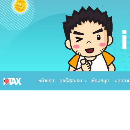
หน้าแรก
คอร์สอบรม
ห้องสมุด
บทควา