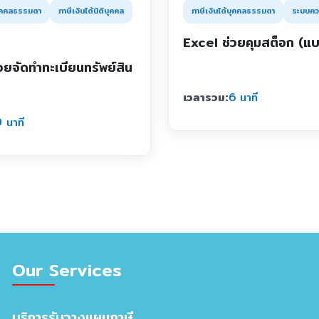
บุคคลธรรมดา
ภาษีเงินได้นิติบุคคล
ภาษีเงินได้บุคคลธรรมดา
ระบบคว
Excel ช่วยคุมสต็อก (แบ
วยจัดทำทะเบียนทรัพย์สิน
เวลารวม:
6 นาที
 นาที
Our Services
บริการรับวางแผนภาษี