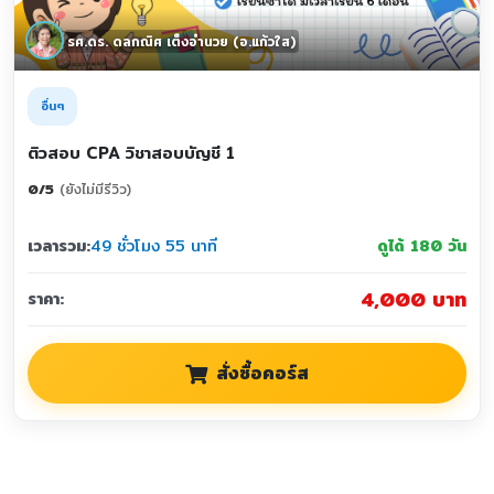
รศ.ดร. ดลกณิศ เต็งอำนวย (อ.แก้วใส)
อื่นๆ
ติวสอบ CPA วิชาสอบบัญชี 1
0
/
5
(ยังไม่มีรีวิว)
เวลารวม:
49 ชั่วโมง 55 นาที
ดูได้ 180 วัน
4,000 บาท
ราคา:
สั่งซื้อคอร์ส