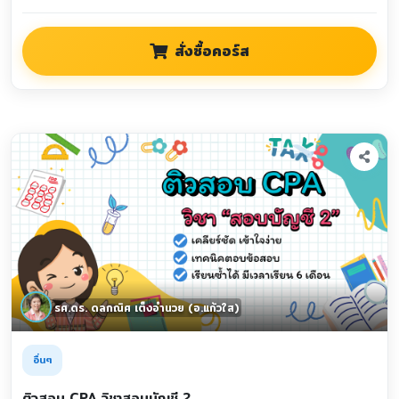
สั่งซื้อคอร์ส
รศ.ดร. ดลกณิศ เต็งอำนวย (อ.แก้วใส)
อื่นๆ
ติวสอบ CPA วิชาสอบบัญชี 2