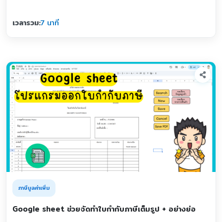
เวลารวม:
7 นาที
ภาษีมูลค่าเพิ่ม
Google sheet ช่วยจัดทำใบกำกับภาษีเต็มรูป + อย่างย่อ