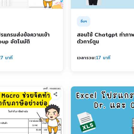
อื่นๆ
รแกรมส่งข้อความเข้า
สอนใช้ Chatgpt ทำภาพ
up อัตโนมัติ
ตัวการ์ตูน
7 นาที
เวลารวม:
17 นาที