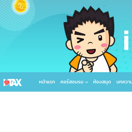
หน้าแรก
คอร์สอบรม
ห้องสมุด
บทควา