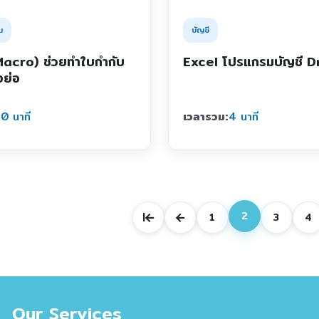
บัญชี
ม
Excel โปรแกรมบัญชี Dr
Macro) ช่วยทำใบกำกับ
งย่อ
เวลารวม:
4 นาที
0 นาที
2
|
1
3
4
Our Services