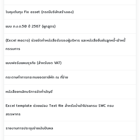
ใบคุมต้นทุน Fix asset (กรณีบริษัทสร้างเอง)
แบบ ภ.ง.ด.50 ปี 2567 (ผูกสูตร)
(Excel macro) ช่วยจัดทำหนังสือรับรองผู้บริหาร และหนังสือยืนยันลูกหนี้-เจ้าหนี้
กรรมการ
แบบฟอร์มแผนธุรกิจ (สำหรับจด VAT)
กระดาษทำการกระทบยอดภาษีหัก ณ ที่จ่าย
หนังสือยกเลิกบริการจัดทำบัญชี
Excel template ช่วยแปลง Text file สำหรับนำเข้าโปรแกรม SWC กรม
สรรพากร
รายงานการประชุมจ่ายเงินปันผล