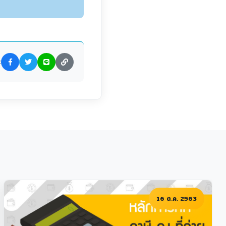
:
ต.ค. 2563
25 ก.