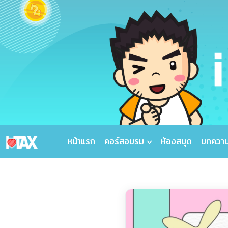
หน้าแรก
คอร์สอบรม
ห้องสมุด
บทควา