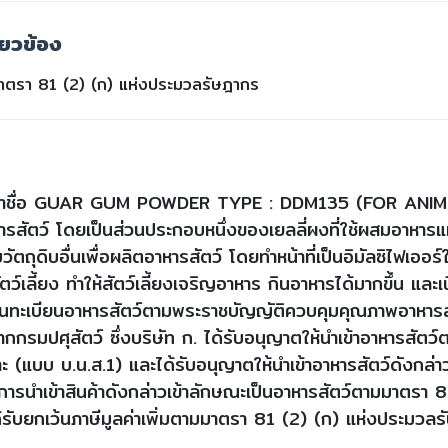
่ยวข้อง
าตรา 81 (2) (ก) แห่งประมวลรัษฎากร
าสินค้าชื่อ GUAR GUM POWDER TYPE : DDM135 (FOR ANIM
ารสัตว์ โดยเป็นส่วนประกอบหนึ่งของเยลลี่ผงที่ใช้ผสมอาหาร
ัตถุดิบอื่นเพื่อผลิตอาหารสัตว์ โดยทำหน้าที่เป็นอิมัลซิไฟเออร
ว์เลี้ยง ทำให้สัตว์เลี้ยงเจริญอาหาร กินอาหารได้มากขึ้น และเน
องขึ้นทะเบียนอาหารสัตว์ตามพระราชบัญญัติควบคุมคุณภาพอาหาร
กกรมปศุสัตว์ ซึ่งบริษัท ก. ได้รับอนุญาตให้นำเข้าอาหารสัตว
ะ (แบบ บ.น.ส.1) และได้รับอนุญาตให้นำเข้าอาหารสัตว์ดังกล่า
ารนำเข้าสินค้าดังกล่าวเข้าลักษณะเป็นอาหารสัตว์ตามมาตรา 8
รับยกเว้นภาษีมูลค่าเพิ่มตามมาตรา 81 (2) (ก) แห่งประมวลรั